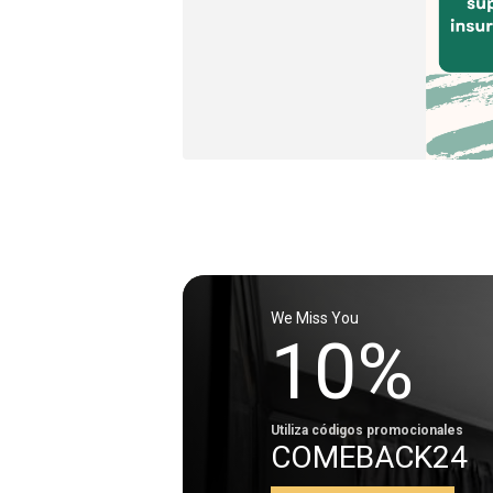
We Miss You
10%
Utiliza códigos promocionales
COMEBACK24